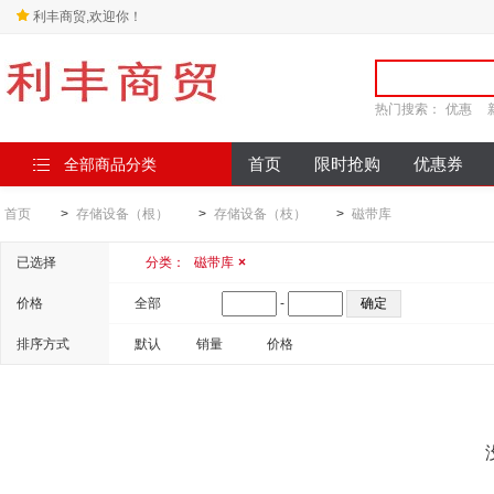
利丰商贸,欢迎你！
热门搜索：
优惠
全部商品分类
首页
限时抢购
优惠券
首页
>
存储设备（根）
>
存储设备（枝）
>
磁带库
已选择
分类：
磁带库
×
价格
全部
-
排序方式
默认
销量
价格