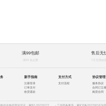
满99包邮
售后无
满99 免运费
7天无理由
务
新手指南
支付方式
协议管理
注册登录
支付流程
服务协议
订单支付
合同订立
收货退款
购货合同
电信业务经营许可证：蒙B2-20220272
工信部备案号：蒙ICP备2022001674号
|