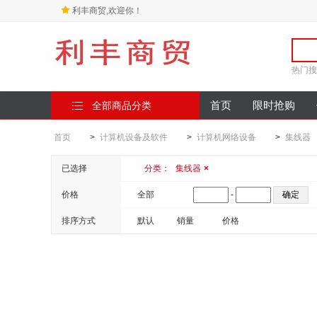
利丰商贸,欢迎你！
热门搜
全部商品分类
首页
限时抢购
首页
>
计算机设备及软件
>
计算机网络设备
>
集线器
已选择
分类：
集线器
×
价格
全部
-
排序方式
默认
销量
价格