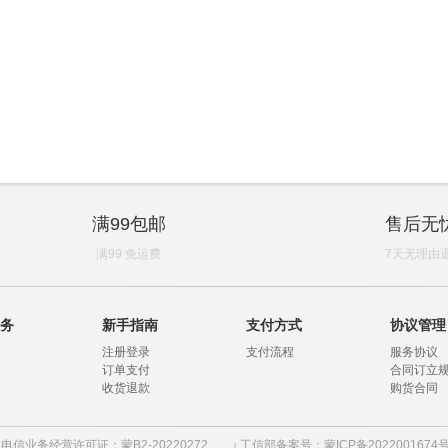
满99包邮
售后无
满99 免运费
7天无理由
务
新手指南
支付方式
协议管理
注册登录
支付流程
服务协议
订单支付
合同订立
收货退款
购货合同
电信业务经营许可证：蒙B2-20220272
工信部备案号：蒙ICP备2022001674号
|