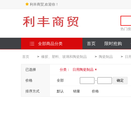
利丰商贸,欢迎你！
热门搜
全部商品分类
首页
限时抢购
首页
>
橡胶、塑料、玻璃和陶瓷制品
>
陶瓷制品
>
日
已选择
分类：
日用陶瓷制品
×
价格
全部
-
排序方式
默认
销量
价格