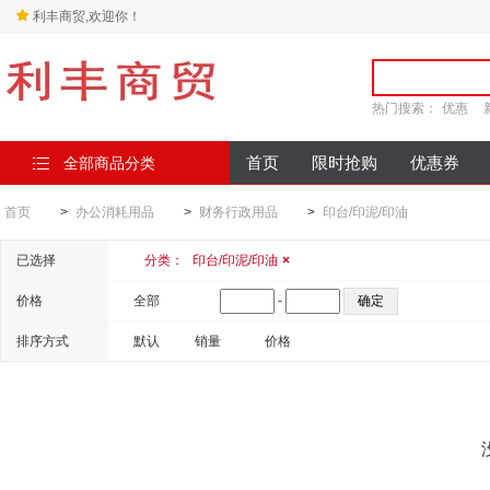
利丰商贸,欢迎你！
热门搜索：
优惠
全部商品分类
首页
限时抢购
优惠券
首页
>
办公消耗用品
>
财务行政用品
>
印台/印泥/印油
已选择
分类：
印台/印泥/印油
×
价格
全部
-
排序方式
默认
销量
价格