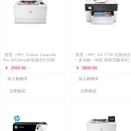
惠普（HP）Colour LaserJet
惠普（HP）OJ 7730 无线四合
Pro M154nw彩色激光打印机
一多功能一体机 惠商宽幅系列 
CP1025nw升级型号
线，打印，传真，扫描，复印
￥
2550.00
￥
3800.00
（7740简配版）
加入购物车
加入购物车
立即购买
立即购买